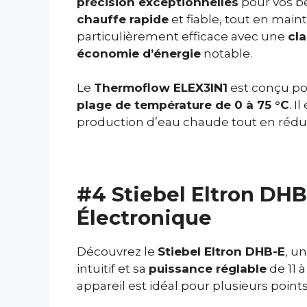
précision exceptionnelles
pour vos b
chauffe rapide
et fiable, tout en mai
particulièrement efficace avec une
cl
économie d’énergie
notable.
Le
Thermoflow ELEX3IN1
est conçu pou
plage de température de 0 à 75 °C
. I
production d’eau chaude tout en rédu
#4 Stiebel Eltron DH
Électronique
Découvrez le
Stiebel Eltron DHB-E
, u
intuitif et sa
puissance réglable
de 11 
appareil est idéal pour plusieurs point