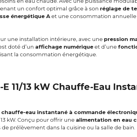
esoins en eau chaude. Avec une puissance modula
ntenant un confort optimal grâce à son
réglage de t
asse énergétique A
et une consommation annuelle
r une installation intérieure, avec une
pression ma
l est doté d’un
affichage numérique
et d’une
foncti
isant la consommation énergétique.
B-E 11/13 kW Chauffe-Eau In
n
chauffe-eau instantané à commande électroniq
à 13 kW. Conçu pour offrir une
alimentation en eau 
s de prélèvement dans la cuisine ou la salle de bain.