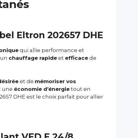
tanés
bel Eltron 202657 DHE
ronique
qui allie performance et
e un
chauffage rapide
et
efficace
de
désirée
et de
mémoriser vos
it une
économie d’énergie
tout en
02657 DHE est le choix parfait pour allier
lant VED E 24/8