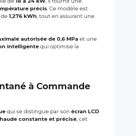
ble de
18 à 24 kW
, il fournit une
empérature précis
. Ce modèle est
 de
1,276 kWh
, tout en assurant une
ximale autorisée de 0,6 MPa
et une
on intelligente
qui optimise la
stantané à Commande
ue
qui se distingue par son
écran LCD
chaude constante et précise
, cet