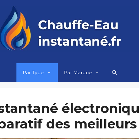
Par Type
Par Marque
stantané électroniqu
paratif des meilleur