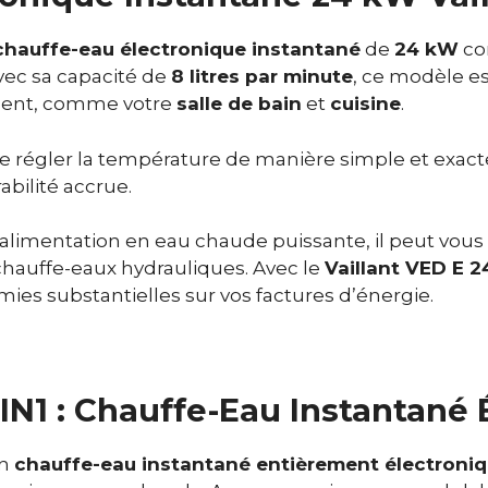
chauffe-eau électronique instantané
de
24 kW
co
vec sa capacité de
8 litres par minute
, ce modèle es
ment, comme votre
salle de bain
et
cuisine
.
 régler la température de manière simple et exacte
bilité accrue.
 alimentation en eau chaude puissante, il peut vous
chauffe-eaux hydrauliques. Avec le
Vaillant VED E 2
mies substantielles sur vos factures d’énergie.
N1 : Chauffe-Eau Instantané 
un
chauffe-eau instantané entièrement électroni