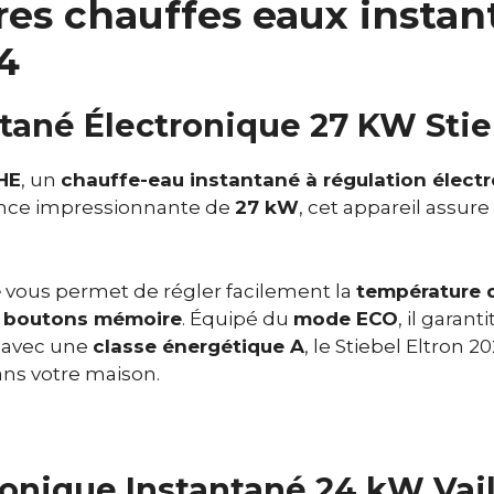
res chauffes eaux instan
4
tané Électronique 27 KW Stie
DHE
, un
chauffe-eau instantané à régulation élect
ance impressionnante de
27 kW
, cet appareil assur
é
vous permet de régler facilement la
température 
 boutons mémoire
. Équipé du
mode ECO
, il garant
 avec une
classe énergétique A
, le Stiebel Eltron 2
ans votre maison.
onique Instantané 24 kW Vail